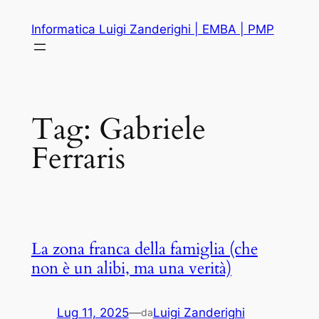
Vai
Informatica Luigi Zanderighi | EMBA | PMP
al
contenuto
Tag:
Gabriele
Ferraris
La zona franca della famiglia (che
non è un alibi, ma una verità)
Lug 11, 2025
—
Luigi Zanderighi
da