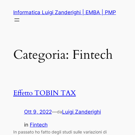
Vai
Informatica Luigi Zanderighi | EMBA | PMP
al
contenuto
Categoria:
Fintech
Effetto TOBIN TAX
Ott 9, 2022
—
Luigi Zanderighi
da
in
Fintech
In passato ho fatto degli studi sulle variazioni di