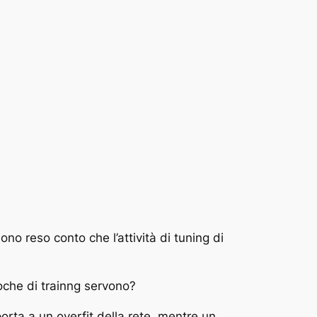
no reso conto che l’attività di tuning di
oche di trainng servono?
rta a un overfit della rete, mentre un