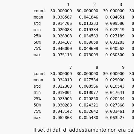
              1          2          3          4          5          6  \

count  30.000000  30.000000  30.000000  30
mean    0.038587   0.041846   0.034651   0
std     0.014706   0.013233   0.009586   0
min     0.020083   0.019384   0.022519   0
25%     0.026908   0.034563   0.027189   0
50%     0.034167   0.039058   0.031203   0
75%     0.046000   0.049699   0.040562   0
max     0.075115   0.075003   0.060300   0
               7          8          9         10         20         50  

count  30.000000  30.000000  30.000000  30
mean    0.034010   0.027564   0.029000   0
std     0.012303   0.008566   0.010543   0
min     0.019001   0.018077   0.017641   0
25%     0.023905   0.020850   0.020434   0
50%     0.030288   0.024321   0.027368   0
75%     0.043142   0.032642   0.033461   0
max     0.062863   0.055480   0.063527   0
Il set di dati di addestramento non era pa