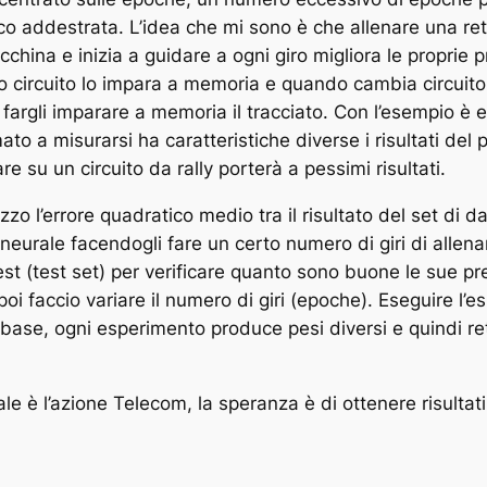
o addestrata. L’idea che mi sono è che allenare una ret
acchina e inizia a guidare a ogni giro migliora le proprie pr
mo circuito lo impara a memoria e quando cambia circuito
a fargli imparare a memoria il tracciato. Con l’esempio è e
mato a misurarsi ha caratteristiche diverse i risultati del
re su un circuito da rally porterà a pessimi risultati.
zo l’errore quadratico medio tra il risultato del set di dat
te neurale facendogli fare un certo numero di giri di all
i test (test set) per verificare quanto sono buone le sue p
 poi faccio variare il numero di giri (epoche). Eseguire l
i base, ogni esperimento produce pesi diversi e quindi r
le è l’azione Telecom, la speranza è di ottenere risultati 