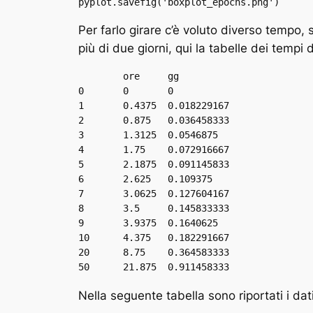
pyplot.savefig('boxplot_epochs.png')
Per farlo girare c’è voluto diverso tempo
più di due giorni, qui la tabelle dei tempi
	ore	gg

0	0	0

1	0.4375	0.018229167

2	0.875	0.036458333

3	1.3125	0.0546875

4	1.75	0.072916667

5	2.1875	0.091145833

6	2.625	0.109375

7	3.0625	0.127604167

8	3.5	0.145833333

9	3.9375	0.1640625

10	4.375	0.182291667

20	8.75	0.364583333

Nella seguente tabella sono riportati i dat