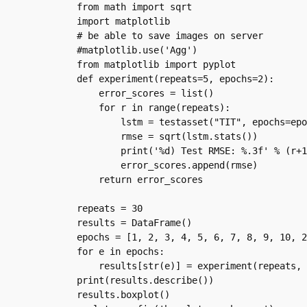
from math import sqrt

import matplotlib

# be able to save images on server

#matplotlib.use('Agg')

from matplotlib import pyplot

def experiment(repeats=5, epochs=2):

    error_scores = list()

    for r in range(repeats):

        lstm = testasset("TIT", epochs=epochs)

        rmse = sqrt(lstm.stats())

        print('%d) Test RMSE: %.3f' % (r+1, rmse))

        error_scores.append(rmse)

    return error_scores

repeats = 30

results = DataFrame()

epochs = [1, 2, 3, 4, 5, 6, 7, 8, 9, 10, 2
for e in epochs:

    results[str(e)] = experiment(repeats, e)

print(results.describe())

results.boxplot()
