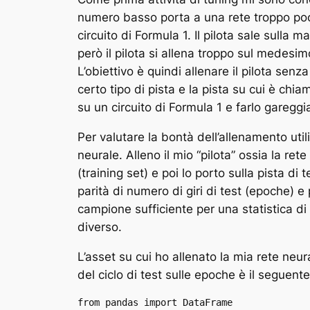
numero basso porta a una rete troppo poc
circuito di Formula 1. Il pilota sale sulla m
però il pilota si allena troppo sul medesi
L’obiettivo è quindi allenare il pilota senz
certo tipo di pista e la pista su cui è chia
su un circuito di Formula 1 e farlo gareggia
Per valutare la bontà dell’allenamento utiliz
neurale. Alleno il mio “pilota” ossia la re
(training set) e poi lo porto sulla pista d
parità di numero di giri di test (epoche) e
campione sufficiente per una statistica d
diverso.
L’asset su cui ho allenato la mia rete neura
del ciclo di test sulle epoche è il seguente
from pandas import DataFrame
