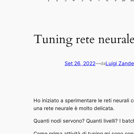
Tuning rete neural
Set 26, 2022
—
Luigi Zande
da
Ho iniziato a sperimentare le reti neurali
una rete neurale è molto delicata.
Quanti nodi servono? Quanti livelli? I ba
Come prima attività di tuning mi sono con