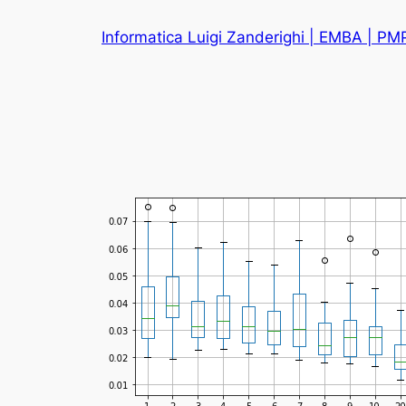
Vai
Informatica Luigi Zanderighi | EMBA | PM
al
contenuto