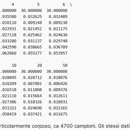
.000000  30.000000  30.000000   

.035500   0.032625   0.032489   

.010110   0.009148   0.009238   

.022931   0.021452   0.021175   

.027118   0.025462   0.024630   

.033280   0.031137   0.029748   

.042590   0.038665   0.036789   

.062060   0.055277   0.053957   

.000000  30.000000  30.000000  

.028845   0.020712   0.018076  

.010209   0.007081   0.006426  

.016518   0.011808   0.009376  

.021110   0.015664   0.012611  

.027386   0.018326   0.018031  

.031322   0.024690   0.022165  

.058419   0.037421   0.031675  
rticolarmente corposo, ca 4700 campioni. Gli stessi dati