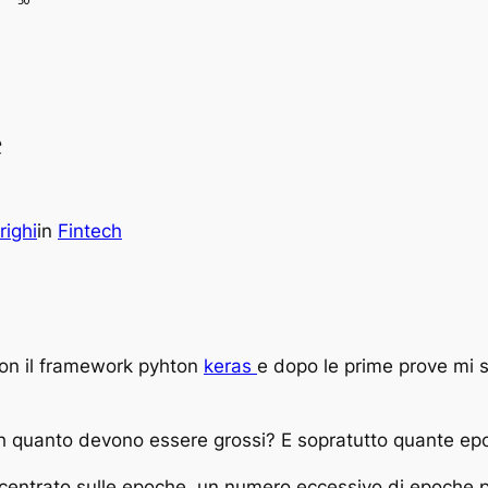
e
righi
in
Fintech
 con il framework pyhton
keras
e dopo le prime prove mi so
tch quanto devono essere grossi? E sopratutto quante ep
centrato sulle epoche, un numero eccessivo di epoche po