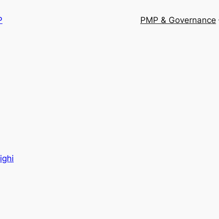
P
PMP & Governance
ighi