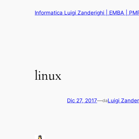
Vai
Informatica Luigi Zanderighi | EMBA | PM
al
contenuto
linux
Dic 27, 2017
—
Luigi Zander
da