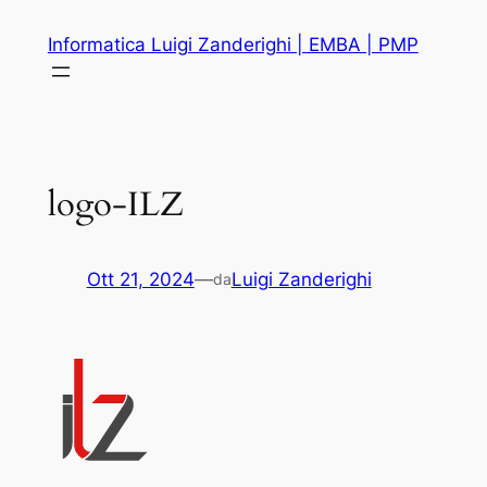
Vai
Informatica Luigi Zanderighi | EMBA | PMP
al
contenuto
logo-ILZ
Ott 21, 2024
—
Luigi Zanderighi
da