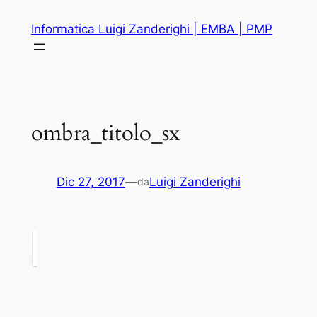
Vai
Informatica Luigi Zanderighi | EMBA | PMP
al
contenuto
ombra_titolo_sx
Dic 27, 2017
—
Luigi Zanderighi
da