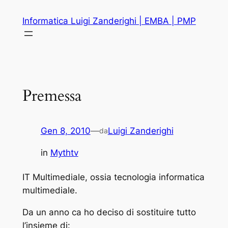
Vai
Informatica Luigi Zanderighi | EMBA | PMP
al
contenuto
Premessa
Gen 8, 2010
—
Luigi Zanderighi
da
in
Mythtv
IT Multimediale, ossia tecnologia informatica
multimediale.
Da un anno ca ho deciso di sostituire tutto
l’insieme di: