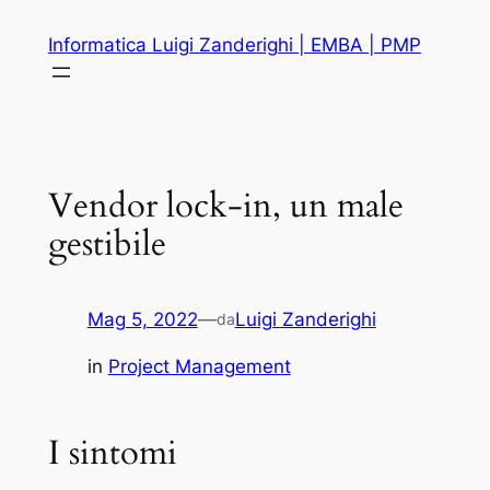
Vai
Informatica Luigi Zanderighi | EMBA | PMP
al
contenuto
Vendor lock-in, un male
gestibile
Mag 5, 2022
—
Luigi Zanderighi
da
in
Project Management
I sintomi