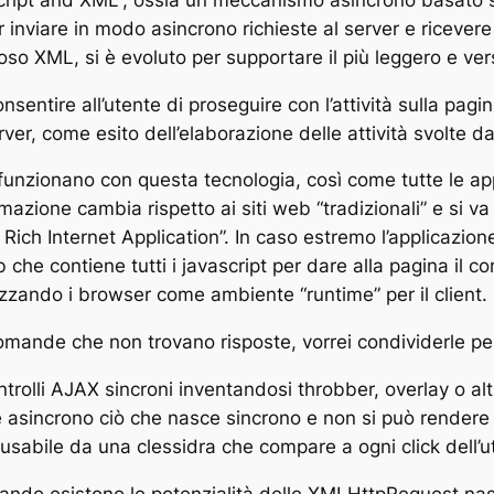
 inviare in modo asincrono richieste al server e ricevere 
noso XML, si è evoluto per supportare il più leggero e ve
onsentire all’utente di proseguire con l’attività sulla pag
erver, come esito dell’elaborazione delle attività svolte da
 funzionano con questa tecnologia, così come tutte le app
azione cambia rispetto ai siti web “tradizionali” e si va
Rich Internet Application”. In caso estremo l’applicazio
 che contiene tutti i javascript per dare alla pagina il c
ilizzando i browser come ambiente “runtime” per il client.
ande che non trovano risposte, vorrei condividerle pe
ntrolli AJAX sincroni inventandosi throbber, overlay o alt
e asincrono ciò che nasce sincrono e non si può rendere
nusabile da una clessidra che compare a ogni click dell’u
uando esistono le potenzialità delle XMLHttpRequest na