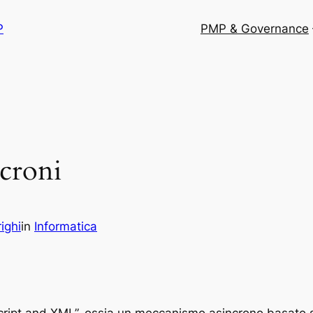
P
PMP & Governance
ncroni
ighi
in
Informatica
Script and XML”, ossia un meccanismo asincrono basat