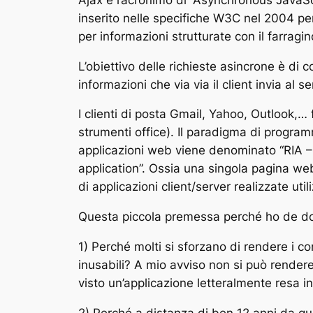
inserito nelle specifiche W3C nel 2004 per
per informazioni strutturate con il farragi
L’obiettivo delle richieste asincrone è di c
informazioni che via via il client invia al s
I clienti di posta Gmail, Yahoo, Outlook,…
strumenti office). Il paradigma di programm
applicazioni web viene denominato “RIA – 
application”. Ossia una singola pagina web
di applicazioni client/server realizzate ut
Questa piccola premessa perché ho de dom
1) Perché molti si sforzano di rendere i co
inusabili? A mio avviso non si può render
visto un’applicazione letteralmente resa i
2) Perché a distanza di ben 12 anni da q