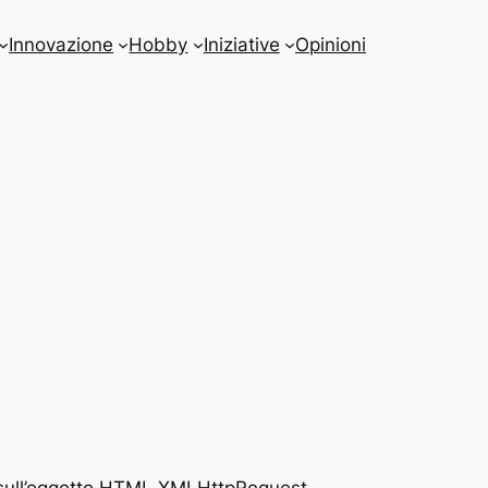
Innovazione
Hobby
Iniziative
Opinioni
o sull’oggetto HTML XMLHttpRequest