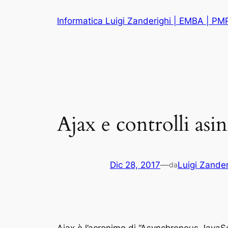
Vai
Informatica Luigi Zanderighi | EMBA | PM
al
contenuto
Ajax e controlli asi
Dic 28, 2017
—
Luigi Zander
da
Ajax è l’acronimo di “Asynchronous Java