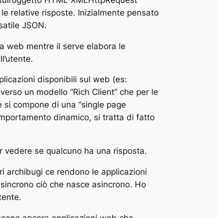
le relative risposte. Inizialmente pensato
rsatile JSON.
ina web mentre il serve elabora le
ll’utente.
licazioni disponibili sul web (es:
 verso un modello “Rich Client” che per le
ne si compone di una “single page
omportamento dinamico, si tratta di fatto
r vedere se qualcuno ha una risposta.
ri archibugi ce rendono le applicazioni
 sincrono ciò che nasce asincrono. Ho
tente.
scono ancora applicazioni web che